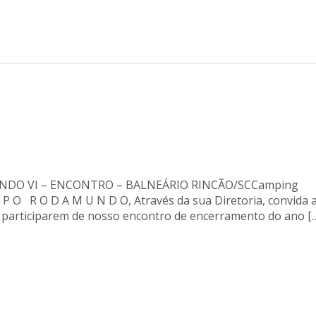
DO VI – ENCONTRO – BALNEÁRIO RINCÃO/SCCamping
P O R O D A M U N D O, Através da sua Diretoria, convida 
a participarem de nosso encontro de encerramento do ano [