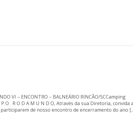
DO VI – ENCONTRO – BALNEÁRIO RINCÃO/SCCamping
P O R O D A M U N D O, Através da sua Diretoria, convida 
a participarem de nosso encontro de encerramento do ano [