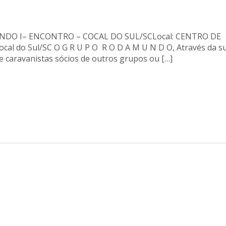
O I– ENCONTRO – COCAL DO SUL/SCLocal: CENTRO DE
ocal do Sul/SC O G R U P O R O D A M U N D O, Através da s
 e caravanistas sócios de outros grupos ou […]