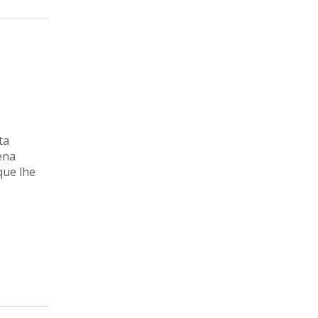
ta
ena
que lhe