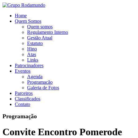
Home
Quem Somos
Quem somos
Regulamento Interno
Gestão Atual
Estatuto
Hino
Atas
Links
Patrocinadores
Eventos
Agenda
Programação
Galeria de Fotos
Parceiros
Classificados
Contato
Programação
Convite Encontro Pomerode