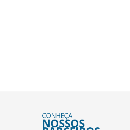
AGENDA
RODA MUNDO
VEJA NOSSA PROGRAMAÇÃO DE VIGENS E
ENCONTROS.
VER MAIS +
CONHEÇA
NOSSOS