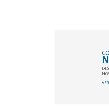
C
O
N
IGENS E
DES
NOS
VER