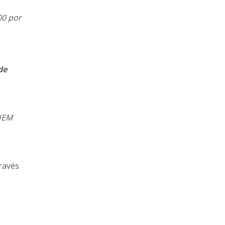
00 por
de
UEM
través