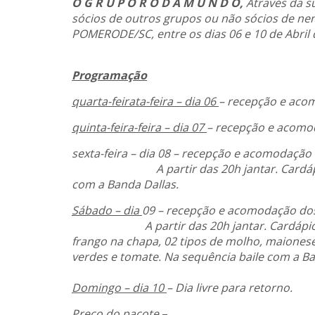
O G R U P O R O D A M U N D O,
Através da s
sócios de outros grupos ou não sócios de n
POMERODE/SC, entre os dias 06 e 10 de Abril 
Programação
quarta-feirata-feira – dia 06
– recepção e aco
quinta-feira-feira – dia 07
– recepção e acomo
sexta-feira – dia 08 – recepção e acomodação
A partir das 20h jantar. Cardápio: gale
com a Banda Dallas.
Sábado – dia
09 – recepção e acomodação dos
A partir das 20h jantar. Cardápio: marr
frango na chapa, 02 tipos de molho, maionese
verdes e tomate. Na sequência baile com a Ba
Domingo – dia 10
– Dia livre para retorno.
Preço do pacote
–