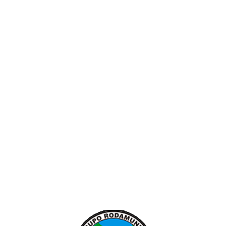
48 999848040
48 999848040
moacir@setcriciuma.com.br
SIGA-NOS NAS
MÍDIAS SOCIAIS