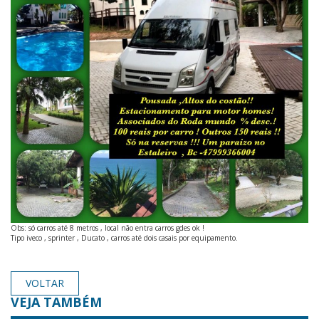
Obs: só carros até 8 metros , local não entra carros gdes ok !
Tipo iveco , sprinter , Ducato , carros até dois casais por equipamento.
VOLTAR
VEJA TAMBÉM